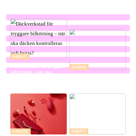
DEBATT
Däckverkstad för tryggare
KLÄDER
bilkörning – när ska
Triumph BH -ett
däcken kontrolleras och
varumärke med lång
bytas?
tradition
LIVSSTIL
DEBATT