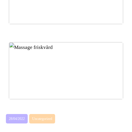
Vacker och kvinnligt stilsäker med kostym
Friskvård och massage: Ditt win-win val!
28/04/2022
Uncategorized