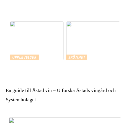
Utforska den sensationella
Utforska din stil –
världen av Satisfyer
inspiration och
välbefinnande i varje plagg
UPPLEVELSER
SKÖNHET
Mästerlig måltidskonst –
Varför använda en
att skapa magi vid
mikrofiberhandduk för
festbordet
håret?
En guide till Ästad vin – Utforska Ästads vingård och
Systembolaget