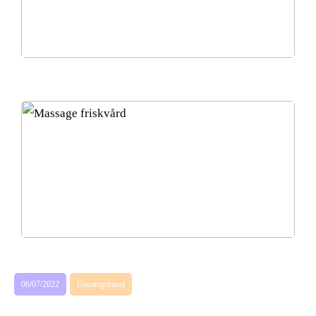
Vacker och kvinnligt stilsäker med kostym
Friskvård och massage: Ditt win-win val!
06/07/2022
Uncategorized