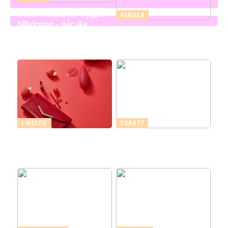
Däckverkstad för tryggare
KLÄDER
bilkörning – när ska
Triumph BH -ett
däcken kontrolleras och
varumärke med lång
bytas?
tradition
LIVSSTIL
DEBATT
Utforska den sensationella
Utforska din stil –
världen av Satisfyer
inspiration och
välbefinnande i varje plagg