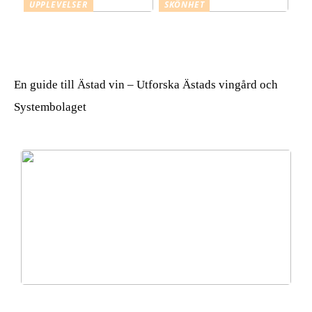
UPPLEVELSER
SKÖNHET
Mästerlig måltidskonst –
Varför använda en
att skapa magi vid
mikrofiberhandduk för
festbordet
håret?
En guide till Ästad vin – Utforska Ästads vingård och
Systembolaget
Varför använda en mikrofiberhandduk för håret?