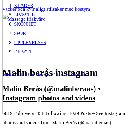
KLÄDER
Vacker och kvinnligt stilsäker med kostym
LIVSSTIL
SKÖNHET
SPORT
UPPLEVELSER
DEBATT
Malin berås instagram
Friskvård och massage: Ditt win-win val!
Malin Berås (@malinberaas) •
Instagram photos and videos
6819 Followers, 458 Following, 1029 Posts – See Instagram
photos and videos from Malin Berås (@malinberaas)