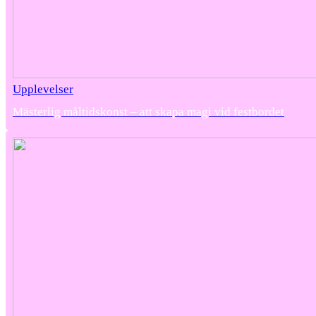
Upplevelser
Mästerlig måltidskonst – att skapa magi vid festbordet