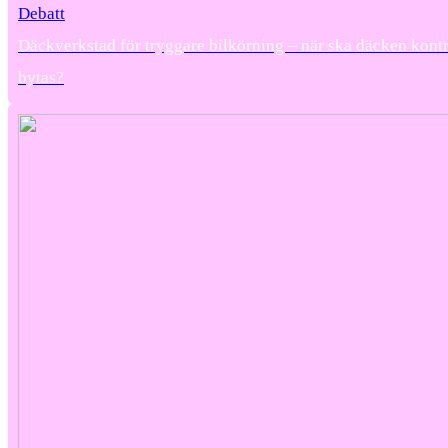
Debatt
Däckverkstad för tryggare bilkörning – när ska däcken kontr
bytas?