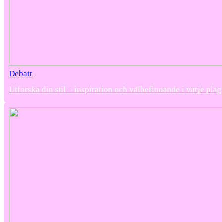
Debatt
Utforska din stil – inspiration och välbefinnande i varje pla