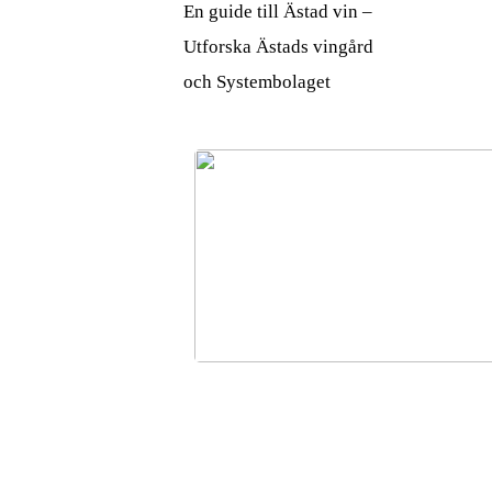
En guide till Ästad vin –
Utforska Ästads vingård
och Systembolaget
Varför använda en mikrofiberhanddu
håret?