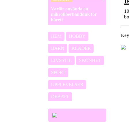
I
Varför använda en
10
mikrofiberhandduk för
bo
håret?
Key
HEM
HOBBY
BARN
KLÄDER
LIVSSTIL
SKÖNHET
SPORT
UPPLEVELSER
DEBATT