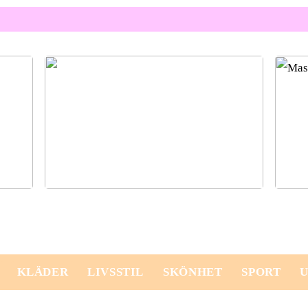
k för
Vacker och kvinnligt stilsäker med kostym
Friskv
KLÄDER
LIVSSTIL
SKÖNHET
SPORT
U