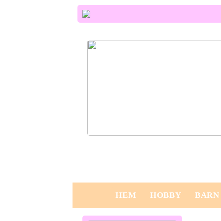
Varför använda en mikrofiberhanddu
håret?
HEM
HOBBY
BARN