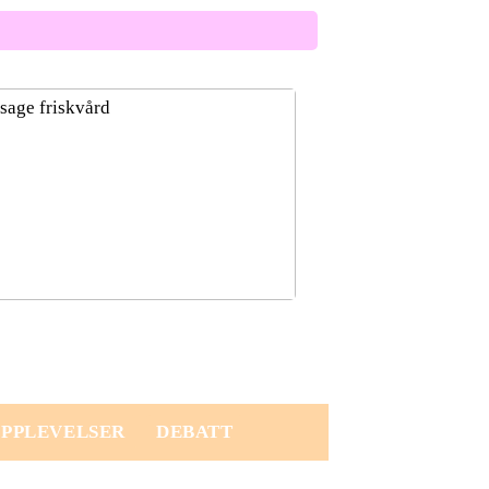
ård och massage: Ditt win-win val!
PPLEVELSER
DEBATT