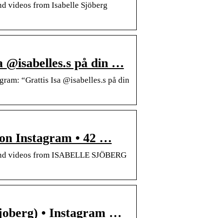
nd videos from Isabelle Sjöberg
a @isabelles.s på din …
ram: “Grattis Isa @isabelles.s på din
n Instagram • 42 …
s and videos from ISABELLE SJÖBERG
sjoberg) • Instagram …