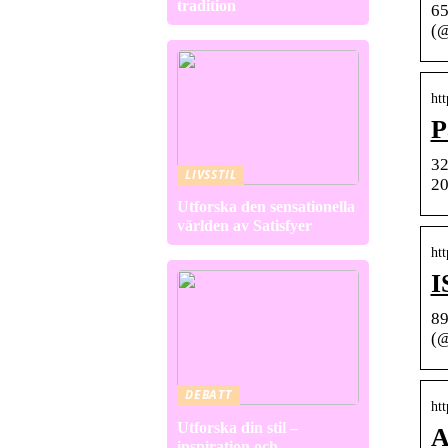
tradition
65
(@
ht
P
32
LIVSSTIL
20
Utforska den sensationella
världen av Satisfyer
ht
I
89
(@
DEBATT
ht
Utforska din stil –
A
inspiration och