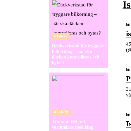
I
ht
i
DEBATT
45
Däckverkstad för tryggare
(@
bilkörning – när ska
däcken kontrolleras och
bytas?
ht
P
31
vå
KLÄDER
ht
Triumph BH -ett
I
varumärke med lång