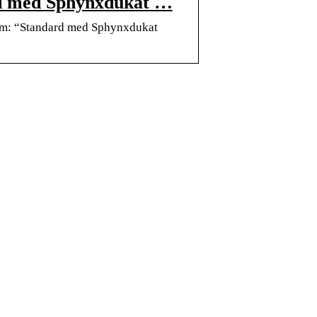
rd med Sphynxdukat …
ram: “Standard med Sphynxdukat