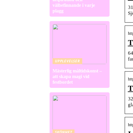
välbefinnande i varje
31
plagg
Sj
ht
T
64
fa
UPPLEVELSER
Mästerlig måltidskonst –
att skapa magi vid
ht
festbordet
T
32
gl
ht
SKÖNHET