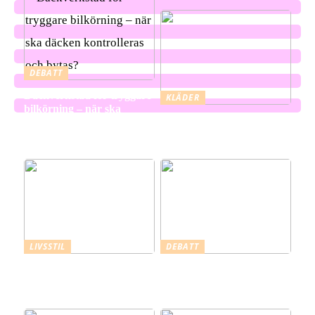
DEBATT
Däckverkstad för tryggare
KLÄDER
bilkörning – när ska
Triumph BH -ett
däcken kontrolleras och
varumärke med lång
bytas?
tradition
LIVSSTIL
DEBATT
Utforska den sensationella
Utforska din stil –
världen av Satisfyer
inspiration och
välbefinnande i varje plagg