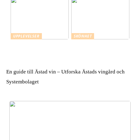
UPPLEVELSER
SKÖNHET
Mästerlig måltidskonst –
Varför använda en
att skapa magi vid
mikrofiberhandduk för
festbordet
håret?
En guide till Ästad vin – Utforska Ästads vingård och
Systembolaget