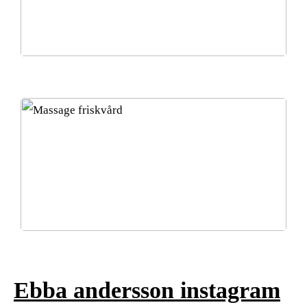
Vacker och kvinnligt stilsäker med kostym
Friskvård och massage: Ditt win-win val!
Ebba andersson instagram