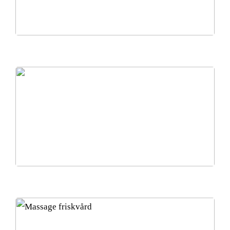
Varför använda en mikrofiberhandduk för håret?
Vacker och kvinnligt stilsäker med kostym